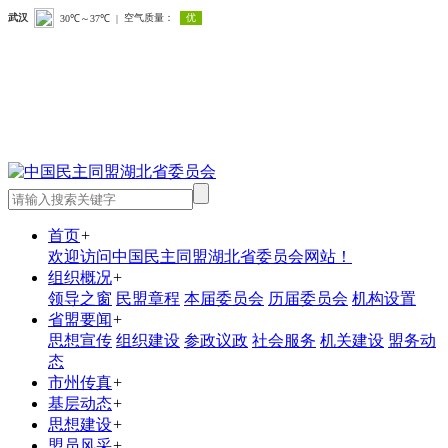
首页
+
欢迎访问中国民主同盟湖北省委员会网站！
组织概况
+
领导之窗
民盟章程
本届委员会
历届委员会
机构设置
省盟要闻
+
思想宣传
组织建设
参政议政
社会服务
机关建设
盟务动
态
市州传真
+
基层动态
+
思想建设
+
盟员风采
+