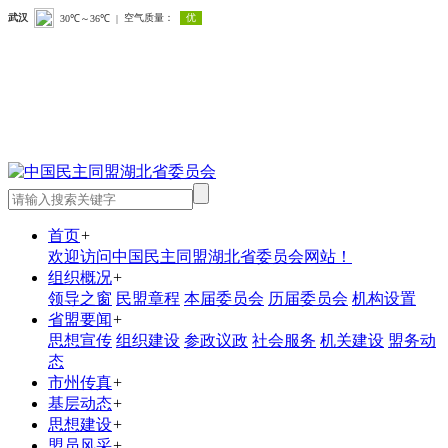
首页
+
欢迎访问中国民主同盟湖北省委员会网站！
组织概况
+
领导之窗
民盟章程
本届委员会
历届委员会
机构设置
省盟要闻
+
思想宣传
组织建设
参政议政
社会服务
机关建设
盟务动
态
市州传真
+
基层动态
+
思想建设
+
盟员风采
+