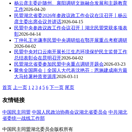
杨云彦主委赴随州、襄阳调研文旅融合发展和主题教育
工作
2026-04-20
民盟湖北省委2026年参政议政工作会议在汉召开丨杨云
彦主委出席会议并讲话
2026-04-15
民盟中央参政议政工作会议召开丨湖北民盟荣获多项表
彰
2026-04-14
丁仲礼王光谦率民盟中央调研组在鄂开展重点考察调研
2026-04-02
民盟中央对口云南开展长江生态环境保护民主监督工作
总结表彰会在昆明召开
2026-04-02
民盟湖北省委参加民盟中央重点调研开题会
2026-03-23
聚焦全国两会｜全国人大代表沈艳芬：恩施建成南方最
大马铃薯种质资源库
2026-03-11
首页
上一页
1
2
3
4
5
6
下一页
尾页
友情链接
中国民主同盟
中国人民政治协商会议湖北省委员会
中共湖北
省委统一战线工作部
中国民主同盟湖北委员会版权所有