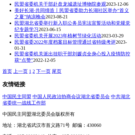
民盟省委机关干部赴盘龙城遗址博物院参观
2023-12-06
美好长湖·共同缔造丨民盟省委助力长湖社区举办“首义
之夏”纳凉晚会
2023-08-21
民盟湖北省委举行新入职公务员宪法宣誓活动和党规党
纪专题学习
2023-06-15
民盟省委机关开展2023年植树节绿化活动
2023-03-29
民盟省委2022年度档案目标管理通过省特级考评
2023-
01-31
民盟省委机关派出挂职干部刘媛贞全身心投入疫情防控
获“点赞”
2022-12-05
首页
上一页
1
2
下一页
尾页
友情链接
中国民主同盟
中国人民政治协商会议湖北省委员会
中共湖北
省委统一战线工作部
中国民主同盟湖北委员会版权所有
地址：湖北省武汉市首义路71号 邮编：430060