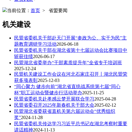
当前位置：
首页
> 省盟要闻
机关建设
民盟省委机关干部赴天门开展“参政为公、实干为民”主
题教育调研学习活动
2026-06-18
民盟省委机关干部在湖北省第十七届运动会比赛项目中
斩获佳绩
2026-06-17
民盟湖北省委举办“干部素质提升年”全省专干培训班
2025-12-24
民盟机关建设工作会议在河北石家庄召开丨湖北民盟荣
获多项表彰
2025-12-03
“同心聚力 健步向前”湖北省直统战系统第七届“同心
杯”职工运动会暨健步行活动举办
2025-11-25
民盟省委机关赴孝感云梦开展联合学习
2025-04-28
民盟省委召开2025年新春机关干部大会
2025-02-12
民盟湖北省委获省直机关第六届运动会“优秀组织
奖”
2024-11-28
民盟省委机关传达学习习近平总书记在湖北考察时重要
讲话精神
2024-11-13