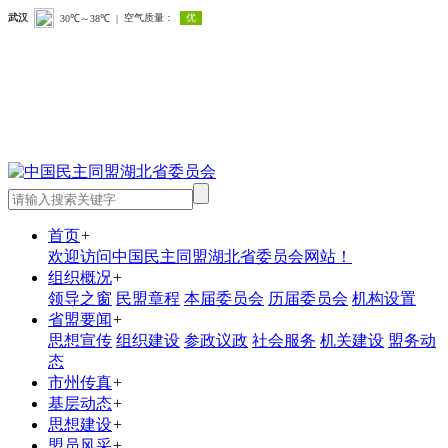
首页
+
欢迎访问中国民主同盟湖北省委员会网站！
组织概况
+
领导之窗
民盟章程
本届委员会
历届委员会
机构设置
省盟要闻
+
思想宣传
组织建设
参政议政
社会服务
机关建设
盟务动
态
市州传真
+
基层动态
+
思想建设
+
盟员风采
+