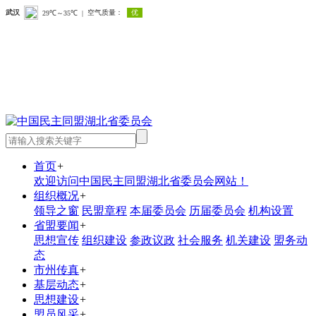
首页
+
欢迎访问中国民主同盟湖北省委员会网站！
组织概况
+
领导之窗
民盟章程
本届委员会
历届委员会
机构设置
省盟要闻
+
思想宣传
组织建设
参政议政
社会服务
机关建设
盟务动
态
市州传真
+
基层动态
+
思想建设
+
盟员风采
+