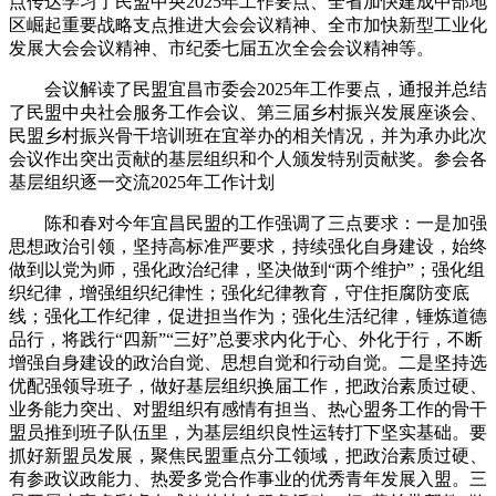
点传达学习了民盟中央2025年工作要点、全省加快建成中部地
区崛起重要战略支点推进大会会议精神、全市加快新型工业化
发展大会会议精神、市纪委七届五次全会会议精神等。
会议解读了民盟宜昌市委会2025年工作要点，通报并总结
了民盟中央社会服务工作会议、第三届乡村振兴发展座谈会、
民盟乡村振兴骨干培训班在宜举办的相关情况，并为承办此次
会议作出突出贡献的基层组织和个人颁发特别贡献奖。参会各
基层组织逐一交流2025年工作计划
陈和春对今年宜昌民盟的工作强调了三点要求：一是加强
思想政治引领，坚持高标准严要求，持续强化自身建设，始终
做到以党为师，强化政治纪律，坚决做到“两个维护”；强化组
织纪律，增强组织纪律性；强化纪律教育，守住拒腐防变底
线；强化工作纪律，促进担当作为；强化生活纪律，锤炼道德
品行，将践行“四新”“三好”总要求内化于心、外化于行，不断
增强自身建设的政治自觉、思想自觉和行动自觉。二是坚持选
优配强领导班子，做好基层组织换届工作，把政治素质过硬、
业务能力突出、对盟组织有感情有担当、热心盟务工作的骨干
盟员推到班子队伍里，为基层组织良性运转打下坚实基础。要
抓好新盟员发展，聚焦民盟重点分工领域，把政治素质过硬、
有参政议政能力、热爱多党合作事业的优秀青年发展入盟。三