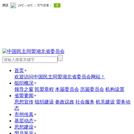
首页
+
欢迎访问中国民主同盟湖北省委员会网站！
组织概况
+
领导之窗
民盟章程
本届委员会
历届委员会
机构设置
省盟要闻
+
思想宣传
组织建设
参政议政
社会服务
机关建设
盟务动
态
市州传真
+
基层动态
+
思想建设
+
盟员风采
+