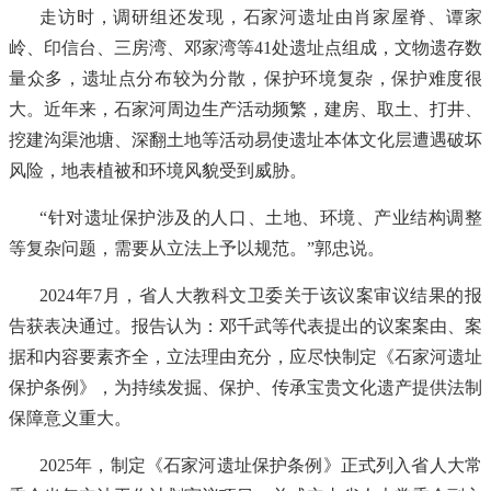
走访时，调研组还发现，石家河遗址由肖家屋脊、谭家
岭、印信台、三房湾、邓家湾等41处遗址点组成，文物遗存数
量众多，遗址点分布较为分散，保护环境复杂，保护难度很
大。近年来，石家河周边生产活动频繁，建房、取土、打井、
挖建沟渠池塘、深翻土地等活动易使遗址本体文化层遭遇破坏
风险，地表植被和环境风貌受到威胁。
“针对遗址保护涉及的人口、土地、环境、产业结构调整
等复杂问题，需要从立法上予以规范。”郭忠说。
2024年7月，省人大教科文卫委关于该议案审议结果的报
告获表决通过。报告认为：邓千武等代表提出的议案案由、案
据和内容要素齐全，立法理由充分，应尽快制定《石家河遗址
保护条例》，为持续发掘、保护、传承宝贵文化遗产提供法制
保障意义重大。
2025年，制定《石家河遗址保护条例》正式列入省人大常