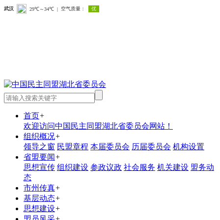
首页
+
欢迎访问中国民主同盟湖北省委员会网站！
组织概况
+
领导之窗
民盟章程
本届委员会
历届委员会
机构设置
省盟要闻
+
思想宣传
组织建设
参政议政
社会服务
机关建设
盟务动
态
市州传真
+
基层动态
+
思想建设
+
盟员风采
+