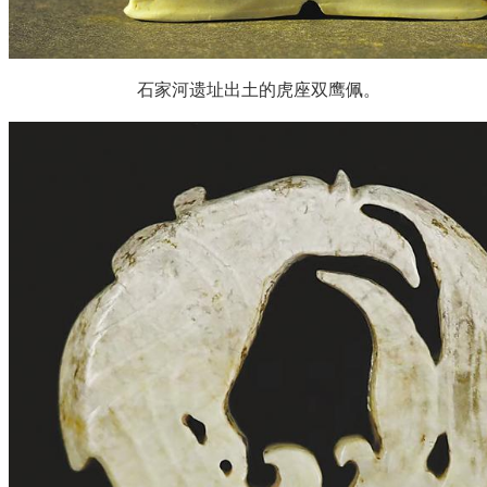
石家河遗址出土的虎座双鹰佩。