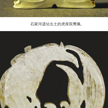
石家河遗址出土的虎座双鹰佩。