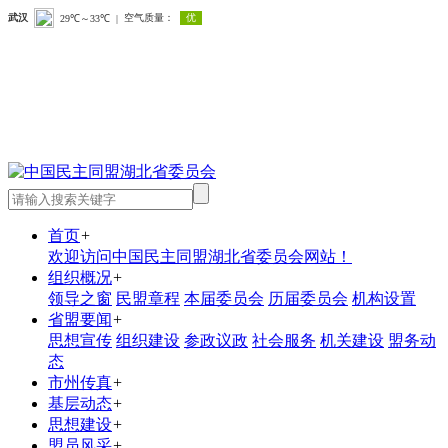
首页
+
欢迎访问中国民主同盟湖北省委员会网站！
组织概况
+
领导之窗
民盟章程
本届委员会
历届委员会
机构设置
省盟要闻
+
思想宣传
组织建设
参政议政
社会服务
机关建设
盟务动
态
市州传真
+
基层动态
+
思想建设
+
盟员风采
+