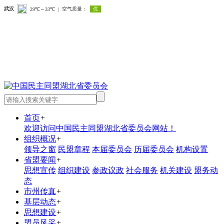
首页
+
欢迎访问中国民主同盟湖北省委员会网站！
组织概况
+
领导之窗
民盟章程
本届委员会
历届委员会
机构设置
省盟要闻
+
思想宣传
组织建设
参政议政
社会服务
机关建设
盟务动
态
市州传真
+
基层动态
+
思想建设
+
盟员风采
+