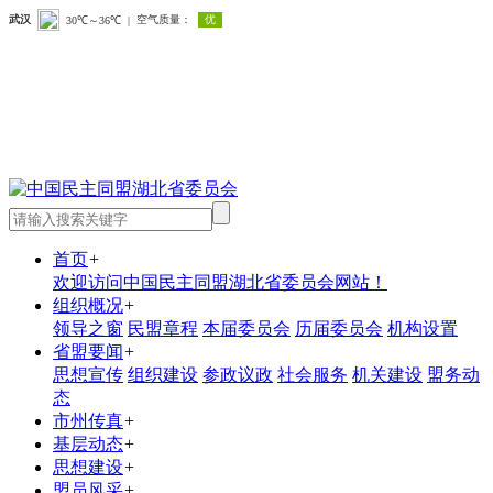
首页
+
欢迎访问中国民主同盟湖北省委员会网站！
组织概况
+
领导之窗
民盟章程
本届委员会
历届委员会
机构设置
省盟要闻
+
思想宣传
组织建设
参政议政
社会服务
机关建设
盟务动
态
市州传真
+
基层动态
+
思想建设
+
盟员风采
+