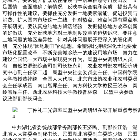
好城区。要从提升群众居住品质与生活幸福感等角度出发，立
足国情，全面准确了解情况，反映事实全貌和实质，提出具有
可操作性的建议。要抓住充分发掘土地要素潜能、促进投资与
消费、扩大国内市场这一主线，针对热点、难点问题有重点地
开展研究。要认真总结地方鲜活经验，发掘提炼地方改革创新
的好做法，充分反映地方对土地制度改革的迫切诉求。要注意
土地问题的地区差异性，针对具体问题展开更深入的细化调
研，充分体现
“
因地制宜
”
的思想。希望湖北持续深化土地要素
市场化配置改革，不断完善城乡统一的建设用地市场，努力在
建设全国统一大市场中展现更大作为。
民盟中央调研组人员
有：自然资源部综合司副司长杨永刚，农业农村部农村经济研
究中心副主任李二超，民盟中央社会委员会主任、中国科学院
大学教授董祚继，全国人大代表、北京市政协农业和农村委员
会主任李成贵，南山智库主任、南方科技大学教授王晓东，秦
岭智库主任、西北农林科技大学教授昝林森，
民盟中央参政
议政部副部长冯奎。
中共湖北省委统战部常务副部长王济民、副部长江浩，湖
北省人大常委会副秘书长、民盟湖北省委副主委陈少敏，民盟