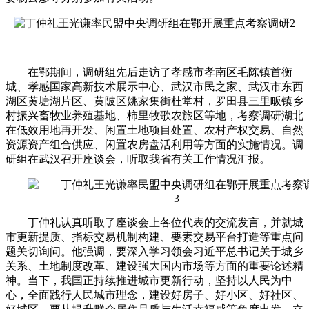
在鄂期间，调研组先后走访了孝感市孝南区毛陈镇首衡
城、孝感国家高新技术展示中心、武汉市民之家、武汉市东西
湖区黄塘湖片区、黄陂区姚家集街杜堂村，罗田县三里畈镇乡
村振兴畜牧业养殖基地、柿里牧歌农旅区等地，考察调研湖北
在低效用地再开发、闲置土地项目处置、农村产权交易、自然
资源资产组合供应、闲置农房盘活利用等方面的实施情况。调
研组在武汉召开座谈会，听取我省有关工作情况汇报。
丁仲礼认真听取了座谈会上各位代表的交流发言，并就城
市更新提质、指标交易机制构建、要素交易平台打造等重点问
题关切询问。他强调，要深入学习领会习近平总书记关于城乡
关系、土地制度改革、建设强大国内市场等方面的重要论述精
神。当下，我国正持续推进城市更新行动，坚持以人民为中
心，全面践行人民城市理念，建设好房子、好小区、好社区、