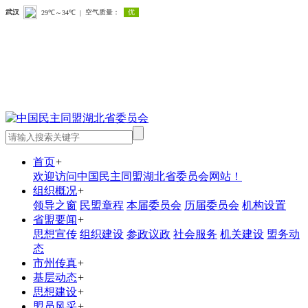
首页
+
欢迎访问中国民主同盟湖北省委员会网站！
组织概况
+
领导之窗
民盟章程
本届委员会
历届委员会
机构设置
省盟要闻
+
思想宣传
组织建设
参政议政
社会服务
机关建设
盟务动
态
市州传真
+
基层动态
+
思想建设
+
盟员风采
+