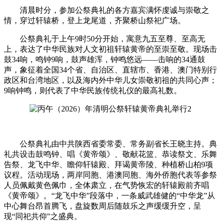
清晨时分，参加公祭典礼的各方嘉宾满怀虔诚与崇敬之
情，穿过轩辕桥，登上龙尾道，齐聚桥山祭祀广场。
公祭典礼于上午9时50分开始，寓意九五至尊、至高无
上，表达了中华民族对人文初祖轩辕黄帝的至崇至敬。现场击
鼓34响，鸣钟9响，鼓声雄浑，钟鸣悠远——击响的34通鼓
声，象征着全国34个省、自治区、直辖市、香港、澳门特别行
政区和台湾地区，以及海内外中华儿女崇敬初祖的共同心声；
9响钟鸣，则代表了中华民族传统礼仪的最高礼数。
公祭典礼由中共陕西省委常委、常务副省长王晓主持。典
礼共设击鼓鸣钟、唱《黄帝颂》、敬献花篮、恭读祭文、乐舞
告祭、龙飞中华、瞻仰轩辕殿、拜谒黄帝陵、种植桥山柏9项
议程。活动现场，两岸同胞、港澳同胞、海外侨胞代表等参祭
人员佩戴黄色佩巾，全体肃立，在气势恢宏的轩辕殿前齐唱
《黄帝颂》。“龙飞中华”段落中，一条威武雄健的“中华龙”从
中心舞台昂首腾飞，盘旋数周后随鼓乐之声缓缓升空，呈
现“同祀共仰”之盛典。