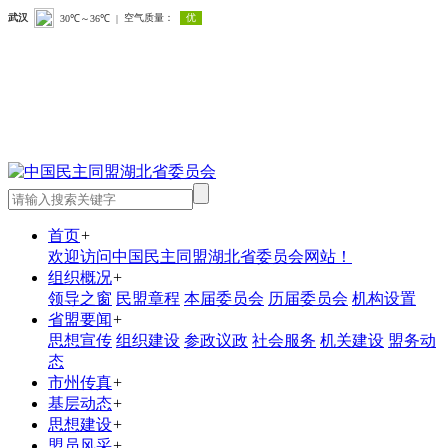
首页
+
欢迎访问中国民主同盟湖北省委员会网站！
组织概况
+
领导之窗
民盟章程
本届委员会
历届委员会
机构设置
省盟要闻
+
思想宣传
组织建设
参政议政
社会服务
机关建设
盟务动
态
市州传真
+
基层动态
+
思想建设
+
盟员风采
+