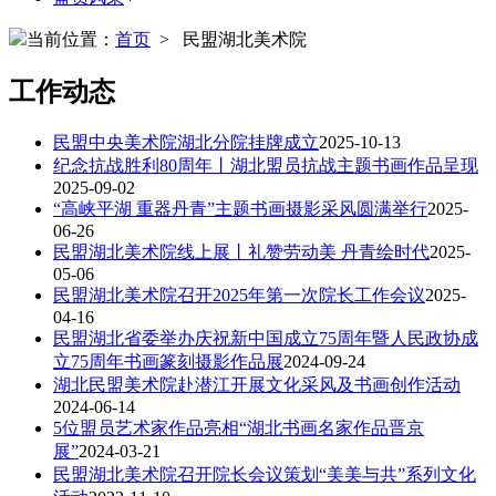
当前位置：
首页
> 民盟湖北美术院
工作动态
民盟中央美术院湖北分院挂牌成立
2025-10-13
纪念抗战胜利80周年丨湖北盟员抗战主题书画作品呈现
2025-09-02
“高峡平湖 重器丹青”主题书画摄影采风圆满举行
2025-
06-26
民盟湖北美术院线上展丨礼赞劳动美 丹青绘时代
2025-
05-06
民盟湖北美术院召开2025年第一次院长工作会议
2025-
04-16
民盟湖北省委举办庆祝新中国成立75周年暨人民政协成
立75周年书画篆刻摄影作品展
2024-09-24
湖北民盟美术院赴潜江开展文化采风及书画创作活动
2024-06-14
5位盟员艺术家作品亮相“湖北书画名家作品晋京
展”
2024-03-21
民盟湖北美术院召开院长会议策划“美美与共”系列文化