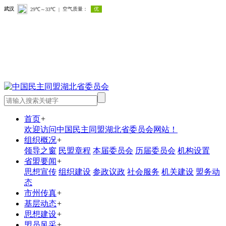
首页
+
欢迎访问中国民主同盟湖北省委员会网站！
组织概况
+
领导之窗
民盟章程
本届委员会
历届委员会
机构设置
省盟要闻
+
思想宣传
组织建设
参政议政
社会服务
机关建设
盟务动
态
市州传真
+
基层动态
+
思想建设
+
盟员风采
+