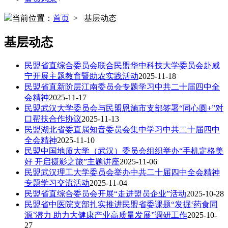
当前位置：
首页
> 基层动态
基层动态
民盟省直综合委员会联合民盟华中科技大学委员会赴咸
宁开展主题教育暨助农实践活动
2025-11-18
民盟省直新阶层江南委员会专题学习中共二十届四中全
会精神
2025-11-17
民盟武汉大学委员会与民盟恩施市支部签署“同心圆+”对
口帮扶合作协议
2025-11-13
民盟湖北省委直属知音委员会集中学习中共二十届四中
全会精神
2025-11-10
民盟中国地质大学（武汉）委员会组织举办“手机定格美
好 开启摄影之旅”主题讲座
2025-11-06
民盟武汉理工大学委员会举办中共二十届四中全会精神
专题学习交流活动
2025-11-04
民盟省直综合委员会开展“走进盟员企业”活动
2025-10-28
民盟省中医院支部扎实推进民盟省委课题“发掘‘药食同
源’潜力 助力大健康产业高质量发展”调研工作
2025-10-
27