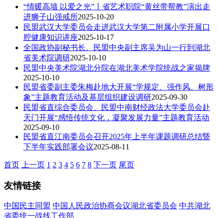
“情暖高墙 以爱之光”丨省艺术职院“黄丝带帮教”演出走
进狮子山强戒所
2025-10-20
民盟武汉大学委员会走进武汉大学第二附属小学开展口
腔健康知识讲座
2025-10-17
全国政协副秘书长、民盟中央副主席吴为山一行到湖北
省美术院调研
2025-10-10
民盟中央美术院湖北分院在湖北美术学院统战之家揭牌
2025-10-10
民盟省委副主委朱梅赴地大开展“学规定、强作风、树形
象”主题教育活动及基层组织建设调研
2025-09-30
民盟省直综合委员会、民盟中南财经政法大学委员会赴
天门开展“感悟传统文化，凝聚发展力量”主题教育活动
2025-09-10
民盟省直江南委员会召开2025年上半年课题调研总结暨
下半年实践部署会议
2025-08-11
首页
上一页
1
2
3
4
5
6
7
8
下一页
尾页
友情链接
中国民主同盟
中国人民政治协商会议湖北省委员会
中共湖北
省委统一战线工作部