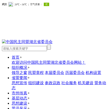
首页
+
欢迎访问中国民主同盟湖北省委员会网站！
组织概况
+
领导之窗
民盟章程
本届委员会
历届委员会
机构设置
省盟要闻
+
思想宣传
组织建设
参政议政
社会服务
机关建设
盟务动
态
市州传真
+
基层动态
+
思想建设
+
盟员风采
+