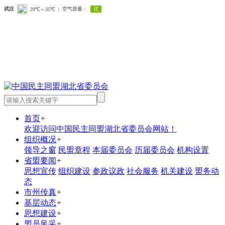
首页
+
欢迎访问中国民主同盟湖北省委员会网站！
组织概况
+
领导之窗
民盟章程
本届委员会
历届委员会
机构设置
省盟要闻
+
思想宣传
组织建设
参政议政
社会服务
机关建设
盟务动
态
市州传真
+
基层动态
+
思想建设
+
盟员风采
+