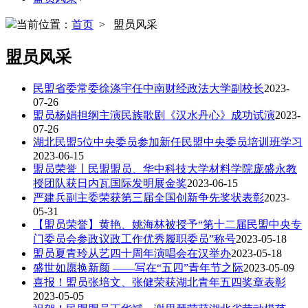
当前位置：
首页
> 盟员风采
盟员风采
民盟省委常委徐涤宇任中南财经政法大学副校长
2023-
07-26
盟员杨娟担纲主演民族歌剧《汉水丹心》成功试演
2023-
07-26
湖北民盟5位中央委员参加新任民盟中央委员培训班学习
2023-06-15
盟员荣誉丨民盟盟员、华中科技大学材料学院庞盛永教
授团队获日内瓦国际发明展金奖
2023-06-15
严建兵副主委荣获第三届全国创新争先奖状表彰
2023-
05-31
【盟员荣誉】黄艳、姚海林被授予“第十二届民盟中央专
门委员会参政议政工作优秀履职委员”称号
2023-05-18
盟员夏青玲从艺四十周年演唱会在汉举办
2023-05-18
盛世如愿换新颜 ——写在“五四”青年节之际
2023-05-09
喜报！盟员张培文、张健荣获湖北青年五四奖章表彰
2023-05-05