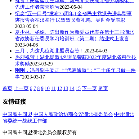
祝贺！民盟盟员王华斌、谢思琴荣获湖北省劳动模范、
先进工作者荣誉称号
2023-05-04
纪念“五一口号”发布75周年 | 全省民主党派先进典型事
迹报告会在汉举行 民盟盟员蔡礼鸿、吴世金受表彰
2023-05-04
夏少林、杨娟、陈出新作为新委员代表在第十三届湖北
省政协新任委员学习培训班（第二期）结业式上发言
2023-04-06
三月，为这几位湖北盟员点赞！
2023-04-03
热烈祝贺！湖北民盟4名盟员荣获2022年度湖北省科学技
术奖励
2023-03-29
刚刚，冯丹副主委走上“代表通道”：“二十多年只做一件
事”
2023-03-17
首页
上一页
6
7
8
9
10
11
12
13
14
15
下一页
尾页
友情链接
中国民主同盟
中国人民政治协商会议湖北省委员会
中共湖北
省委统一战线工作部
中国民主同盟湖北委员会版权所有