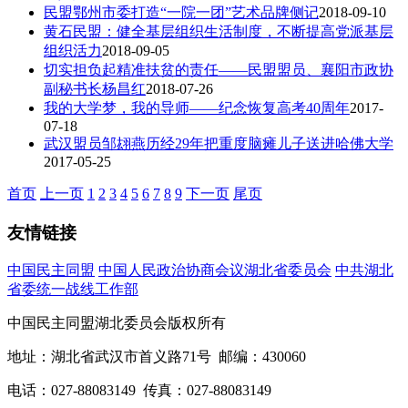
民盟鄂州市委打造“一院一团”艺术品牌侧记
2018-09-10
黄石民盟：健全基层组织生活制度，不断提高党派基层
组织活力
2018-09-05
切实担负起精准扶贫的责任——民盟盟员、襄阳市政协
副秘书长杨昌红
2018-07-26
我的大学梦，我的导师——纪念恢复高考40周年
2017-
07-18
武汉盟员邹翃燕历经29年把重度脑瘫儿子送进哈佛大学
2017-05-25
首页
上一页
1
2
3
4
5
6
7
8
9
下一页
尾页
友情链接
中国民主同盟
中国人民政治协商会议湖北省委员会
中共湖北
省委统一战线工作部
中国民主同盟湖北委员会版权所有
地址：湖北省武汉市首义路71号 邮编：430060
电话：027-88083149 传真：027-88083149