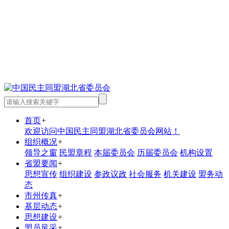
首页
+
欢迎访问中国民主同盟湖北省委员会网站！
组织概况
+
领导之窗
民盟章程
本届委员会
历届委员会
机构设置
省盟要闻
+
思想宣传
组织建设
参政议政
社会服务
机关建设
盟务动
态
市州传真
+
基层动态
+
思想建设
+
盟员风采
+