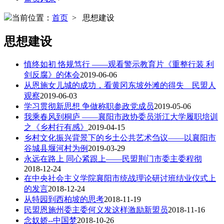
当前位置：
首页
> 思想建设
思想建设
慎终如初 恪规笃行 ——观看警示教育片《重整行装 利
剑反腐》的体会
2019-06-06
从恩施女儿城的成功，看黄冈东坡外滩的得失__民盟人
观察
2019-06-03
学习贯彻新思想 争做称职参政党成员
2019-05-06
我乘春风到桐庐 ——襄阳市政协委员浙江大学履职培训
之《乡村行有感》
2019-04-15
乡村文化振兴背景下的乡土公共艺术刍议——以襄阳市
谷城县堰河村为例
2019-03-29
永远在路上 同心紧跟上——民盟荆门市委主委程彻
2018-12-24
在中央社会主义学院襄阳市统战理论研讨班结业仪式上
的发言
2018-12-24
从特园到西柏坡的思考
2018-11-19
民盟恩施州委主委何义发这样激励新盟员
2018-11-16
念奴娇--中国梦
2018-10-26