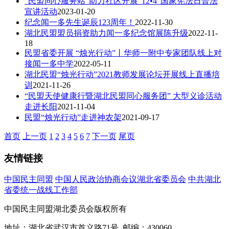
“民盟同心服务站”助力社区开展“12•4”国家宪法日普法
宣讲活动
2023-01-20
纪念闻一多先生诞辰123周年！
2022-11-30
湖北民盟盟员捐资助力闻一多纪念馆展陈升级
2022-11-
18
民盟省委开展 “烛光行动”丨华师一附中专家团队线上对
接闻一多中学
2022-05-11
湖北民盟“烛光行动”2021教师发展论坛开展线上直播培
训
2021-11-26
“民盟天使健康行暨湖北民盟同心服务团” 大型义诊活动
走进长阳
2021-11-04
民盟“烛光行动”走进神农架
2021-09-17
首页
上一页
1
2
3
4
5
6
7
下一页
尾页
友情链接
中国民主同盟
中国人民政治协商会议湖北省委员会
中共湖北
省委统一战线工作部
中国民主同盟湖北委员会版权所有
地址：湖北省武汉市首义路71号 邮编：430060