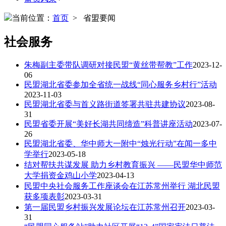
当前位置：
首页
> 省盟要闻
社会服务
朱梅副主委带队调研对接民盟“黄丝带帮教”工作
2023-12-
06
民盟湖北省委参加全省统一战线“同心服务乡村行”活动
2023-11-03
民盟湖北省委与首义路街道签署共驻共建协议
2023-08-
31
民盟省委开展“美好长湖共同缔造”科普讲座活动
2023-07-
26
民盟湖北省委、华中师大一附中“烛光行动”在闻一多中
学举行
2023-05-18
结对帮扶共谋发展 助力乡村教育振兴 ——民盟华中师范
大学捐资金鸡山小学
2023-04-13
民盟中央社会服务工作座谈会在江苏常州举行 湖北民盟
获多项表彰
2023-03-31
第一届民盟乡村振兴发展论坛在江苏常州召开
2023-03-
31