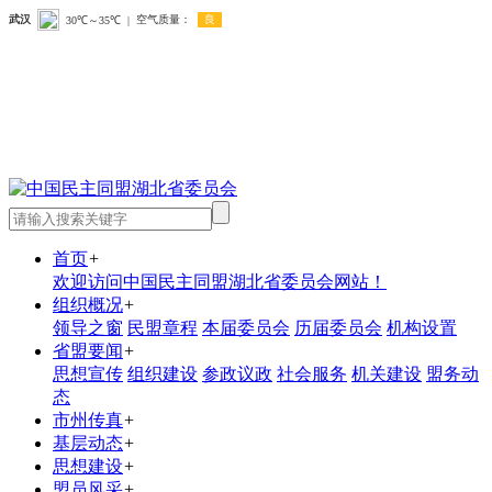
首页
+
欢迎访问中国民主同盟湖北省委员会网站！
组织概况
+
领导之窗
民盟章程
本届委员会
历届委员会
机构设置
省盟要闻
+
思想宣传
组织建设
参政议政
社会服务
机关建设
盟务动
态
市州传真
+
基层动态
+
思想建设
+
盟员风采
+